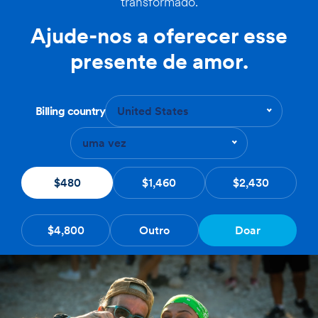
transformado.
Ajude-nos a oferecer esse
presente de amor.
Billing country
United States
uma vez
$480
$1,460
$2,430
$4,800
Outro
Doar