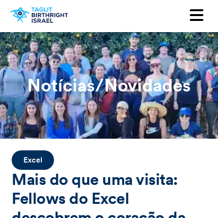
Quer receber nossa newsletter?
Primeiro Nome
Sobrenome
Notícias/Novidades
e-mail
País
Excel
Mais do que uma visita:
Fellows do Excel
descobrem o coração da