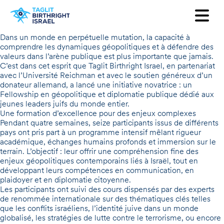
Voulez-vous recevoir notre
newsletter ?
Dans un monde en perpétuelle mutation, la capacité à
comprendre les dynamiques géopolitiques et à défendre des
valeurs dans l’arène publique est plus importante que jamais.
Prénom
C’est dans cet esprit que Taglit Birthright Israel, en partenariat
avec l’Université Reichman et avec le soutien généreux d’un
donateur allemand, a lancé une initiative novatrice : un
Nom
Fellowship en géopolitique et diplomatie publique dédié aux
jeunes leaders juifs du monde entier.
Une formation d’excellence pour des enjeux complexes
Adresse mail
Pendant quatre semaines, seize participants issus de différents
pays ont pris part à un programme intensif mêlant rigueur
académique, échanges humains profonds et immersion sur le
Pays
terrain. L’objectif : leur offrir une compréhension fine des
enjeux géopolitiques contemporains liés à Israël, tout en
développant leurs compétences en communication, en
plaidoyer et en diplomatie citoyenne.
Les participants ont suivi des cours dispensés par des experts
de renommée internationale sur des thématiques clés telles
que les conflits israéliens, l’identité juive dans un monde
globalisé, les stratégies de lutte contre le terrorisme, ou encore