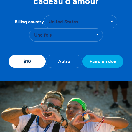
cadeau d'amour
Billing country
United States
Une fois
$10
Autre
Faire un don