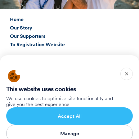
Home
Our Story
Our Supporters
To Registration Website
Connect with Us
Birthright Israel Foundation
giving@test.taglit.foundation
This website uses cookies
Want to receive our newsletter?
We use cookies to optimize site functionality and
give you the best experience
Inscrivez-vous
Accept All
Manage
Terms of Use
Privacy Policy
Accessibility Statement