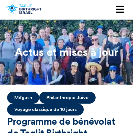
Voulez-vous recevoir notre
newsletter ?
Prénom
Actus et mises à jour
Nom
Adresse mail
Pays
Mifgash
Philanthropie Juive
Voyage classique de 10 jours
Programme de bénévolat
de Taglit Birthright