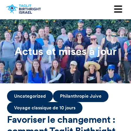
Voulez-vous recevoir notre
newsletter ?
Prénom
Actus et mises à jour
Nom
Adresse mail
Pays
Uncategorized
Philanthropie Juive
Voyage classique de 10 jours
Favoriser le changement :
comment Taglit Birthright