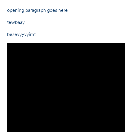
opening paragraph goes here
tewbaay
beseyyyyyimt