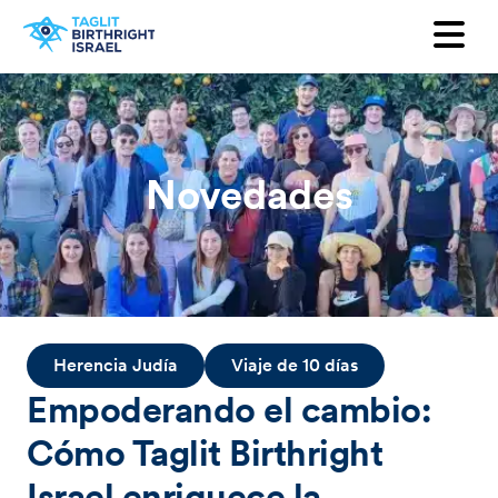
¿Quieres ser parte de nuestra lista de
difusión?
Nombre
Novedades
Apellido
Email
Pais
Herencia Judía
Viaje de 10 días
Empoderando el cambio:
Cómo Taglit Birthright
Israel enriquece la