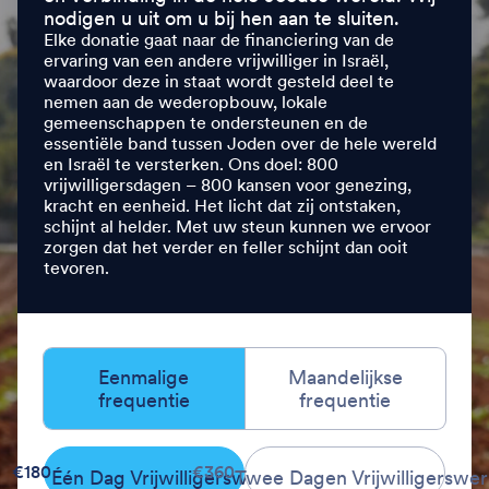
nodigen u uit om u bij hen aan te sluiten.
Elke donatie gaat naar de financiering van de
ervaring van een andere vrijwilliger in Israël,
waardoor deze in staat wordt gesteld deel te
nemen aan de wederopbouw, lokale
gemeenschappen te ondersteunen en de
essentiële band tussen Joden over de hele wereld
en Israël te versterken. Ons doel: 800
vrijwilligersdagen – 800 kansen voor genezing,
kracht en eenheid. Het licht dat zij ontstaken,
schijnt al helder. Met uw steun kunnen we ervoor
zorgen dat het verder en feller schijnt dan ooit
tevoren.
Eenmalige
Maandelijkse
frequentie
frequentie
€180
€360
Één Dag Vrijwilligerswerk
Twee Dagen Vrijwilligerswer