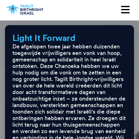
Want to receive our newsletter?
First Name
Light It Forward
De afgelopen twee jaar hebben duizenden
Last Name
toegewijde vrijwilligers een vonk van hoop,
gemeenschap en solidariteit in heel Israël
Email
ontstoken. Deze Chanoeka hebben we uw
hulp nodig om die vonk om te zetten in een
nog groter licht. Taglit Birthright-vrijwilligers
Country
van over de hele wereld creëerden dit licht
door acht transformatieve dagen van
onbaatzuchtige inzet – ze ondersteunden de
landbouw, versterkten gemeenschappen en
toonden zich solidair met Israëli's die diepe
ontberingen hebben ervaren. Ze droegen dit
licht terug naar hun thuisgemeenschappen
en werden zo een levende brug van eenheid
en verbinding in de hele Joodse wereld. Wij