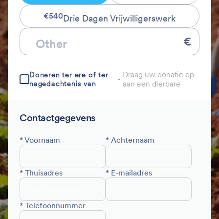
€540
Drie Dagen Vrijwilligerswerk
€
Draag uw donatie op
Doneren ter ere of ter
-
nagedachtenis van
aan een dierbare
Contactgegevens
* Voornaam
* Achternaam
* Thuisadres
* E-mailadres
* Telefoonnummer