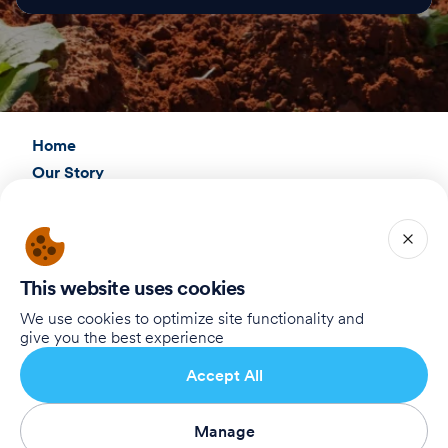
Home
Our Story
Our Supporters
To Registration Website
This website uses cookies
Connect with Us
We use cookies to optimize site functionality and
Birthright Israel Foundation
give you the best experience
giving@test.taglit.foundation
Accept All
Want to receive our newsletter?
Manage
Subscribe