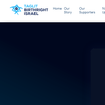
Home
Our
Our
N
Story
Supporters
U