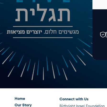
Home
Connect with Us
Our Story
Birthright Israel Foundation