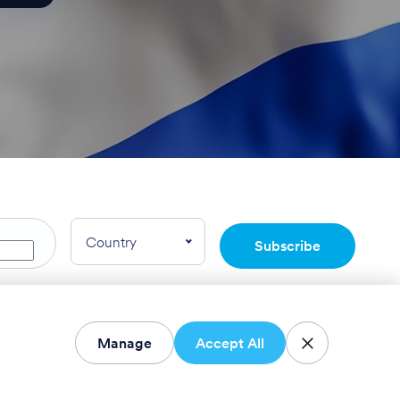
Country
Subscribe
rnational LTD.
Manage
Accept All