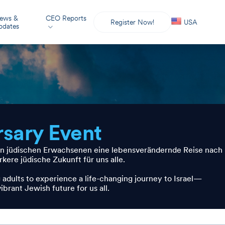
ews &
CEO Reports
Register Now!
USA
pdates
rsary Event
en jüdischen Erwachsenen eine lebensverändernde Reise nach
rkere jüdische Zukunft für uns alle.
 adults to experience a life-changing journey to Israel—
ibrant Jewish future for us all.