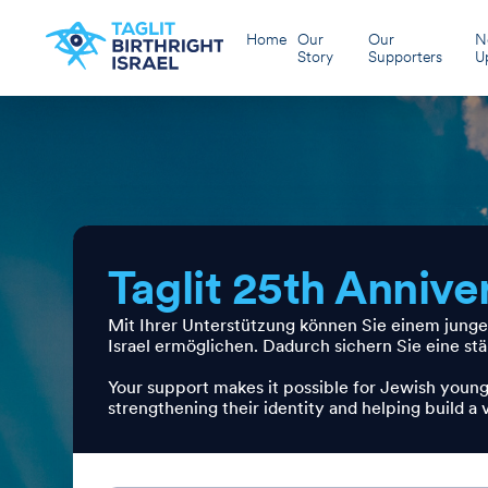
Home
Our
Our
N
Story
Supporters
U
Taglit 25th Annive
Mit Ihrer Unterstützung können Sie einem jung
Israel ermöglichen. Dadurch sichern Sie eine stä
Your support makes it possible for Jewish young
strengthening their identity and helping build a v