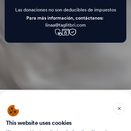
Las donaciones no son deducibles de impuestos
Para más información, contáctanos:
linaa@taglitbri.com
Home
Our Story
Our Supporters
This website uses cookies
To Registration Website