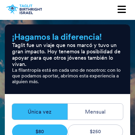
Want to receive our newsletter?
First Name
¡Hagamos la diferencia!
Taglit fue un viaje que nos marcó y tuvo un
Last Name
gran impacto. Hoy tenemos la posibilidad de
apoyar para que otros jóvenes también lo
Email
vivan.
La filantropía está en cada uno de nosotros: con lo
que podamos aportar, abrimos esta experiencia a
alguien más.
Country
Única vez
Mensual
$80
$250