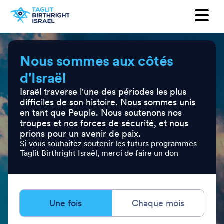
Want to receive our newsletter?
First Name
Nous sommes aux côtés
d'Israël
Last Name
Israël traverse l'une des périodes les plus
difficiles de son histoire. Nous sommes unis
Email
en tant que Peuple. Nous soutenons nos
troupes et nos forces de sécurité, et nous
prions pour un avenir de paix.
Country
Si vous souhaitez soutenir les futurs programmes
Taglit Birthright Israël, merci de faire un don
Une fois
Chaque mois