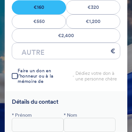
€160
€320
€550
€1,200
€2,400
€
Faire un don en
Dédiez votre don à
l’honneur ou à la
-
une personne chère
mémoire de
Détails du contact
* Prénom
* Nom