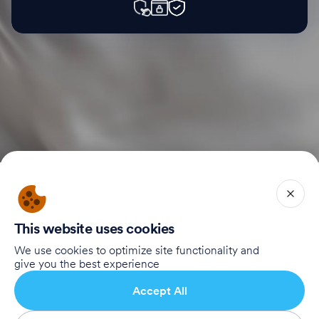
Home
Our Story
Our Supporters
This website uses cookies
To Registration Website
We use cookies to optimize site functionality and
give you the best experience
Accept All
Connect with Us