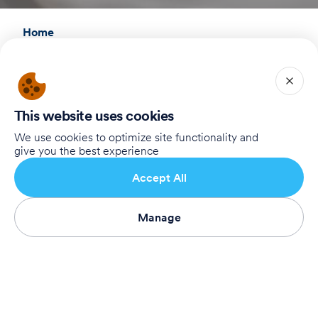
Home
Our Story
Our Supporters
To Registration Website
This website uses cookies
We use cookies to optimize site functionality and
Connect with Us
give you the best experience
Birthright Israel Foundation
Accept All
giving@test.taglit.foundation
Want to receive our newsletter?
Manage
Subscribe
Subscribe
Terms of Use
Privacy Policy
Accessibility Statement
© 2026 Taglit Birthright - Israel International LTD.