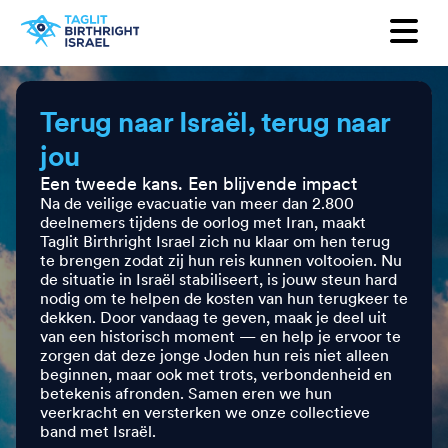
Want to receive our newsletter?
First Name
Terug naar Israël, terug naar
jou
Last Name
Een tweede kans. Een blijvende impact
Na de veilige evacuatie van meer dan 2.800
Email
deelnemers tijdens de oorlog met Iran, maakt
Taglit Birthright Israel zich nu klaar om hen terug
te brengen zodat zij hun reis kunnen voltooien. Nu
Country
de situatie in Israël stabiliseert, is jouw steun hard
nodig om te helpen de kosten van hun terugkeer te
dekken. Door vandaag te geven, maak je deel uit
van een historisch moment — en help je ervoor te
zorgen dat deze jonge Joden hun reis niet alleen
beginnen, maar ook met trots, verbondenheid en
betekenis afronden. Samen eren we hun
veerkracht en versterken we onze collectieve
band met Israël.