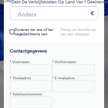
€2,150
Dekt De Verblijfskosten Op Land Van 1 Deelneme
€
Draag uw donatie op
Doneren ter ere of ter
-
nagedachtenis van
aan een dierbare
Contactgegevens
* Voornaam
* Achternaam
* Thuisadres
* E-mailadres
* Telefoonnummer