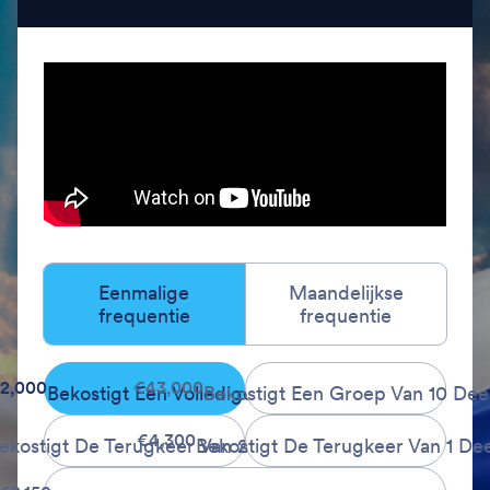
Eenmalige
Maandelijkse
frequentie
frequentie
72,000
€43,000
Bekostigt Een Volledige Groep
Bekostigt Een Groep Van 10 De
€4,300
ekostigt De Terugkeer Van 2 Deelnemers
Bekostigt De Terugkeer Van 1 De